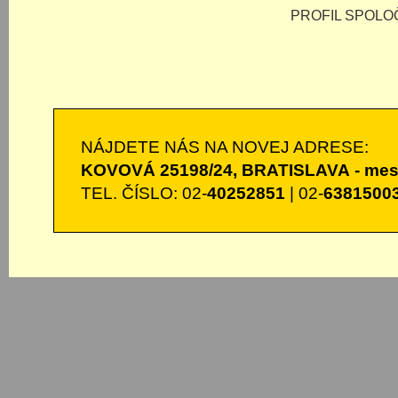
PROFIL SPOLOČ
NÁJDETE NÁS NA NOVEJ ADRESE:
KOVOVÁ 25198/24, BRATISLAVA - mest
TEL. ČÍSLO: 02-
40252851
| 02-
6381500